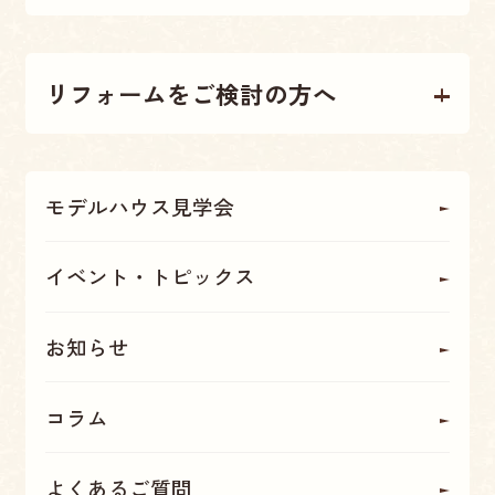
テクノストラクチャー工法
不動産売買について
リフォームをご検討の方へ
大原建設の家づくり
不動産情報
リフォームについて
アフターメンテナンス・保証
モデルハウス見学会
OBの方に聞く
座間・海老名・厚木の魅
イベント・トピックス
力
お知らせ
コラム
よくあるご質問