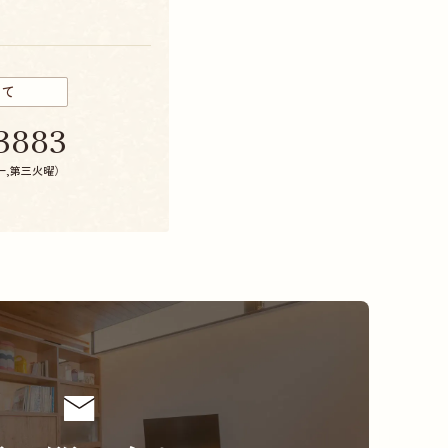
いて
3883
第一,第三火曜）