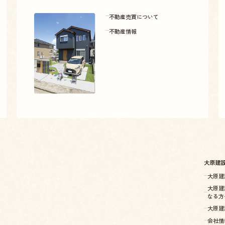
不動産売買について
不動産情報
大原建
大原建
大原建
なる方
大原建
会社情