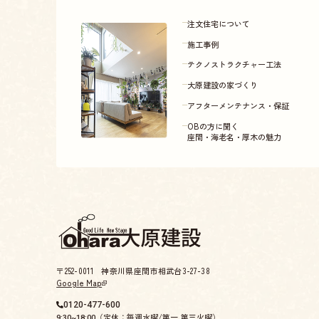
注文住宅について
施工事例
テクノストラクチャー工法
大原建設の家づくり
アフターメンテナンス・保証
OBの方に聞く
座間・海老名・厚木の魅力
〒252-0011 神奈川県座間市相武台3-27-38
Google Map
0120-477-600
（定休：毎週水曜/第一,第三火曜）
9:30~18:00