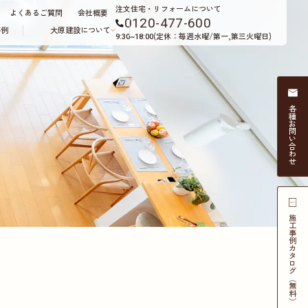
注文住宅・リフォームについて
よくあるご質問
会社概要
0120-477-600
事例
大原建設について
(定休：毎週水曜/第一,第三火曜日)
9:30~18:00
各種
お問い合わせ
施工事例
カタログ（無料）