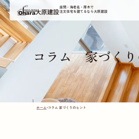
座間・海老名・厚木で
注文住宅を建てるなら大原建設
コラム
家づくり
ホーム
コラム 家づくりのヒント