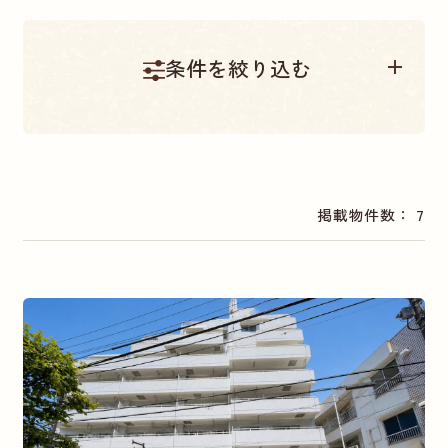
条件を絞り込む
物件種別
掲載物件数： 7
販売中
中古一戸建て
中古マンション
土地
エリア別
相模原市南区
神奈川県小田原市
相模原市中央区
神奈川県相模原市緑区
横浜市港南区
神奈川県中郡
神奈川県大和市