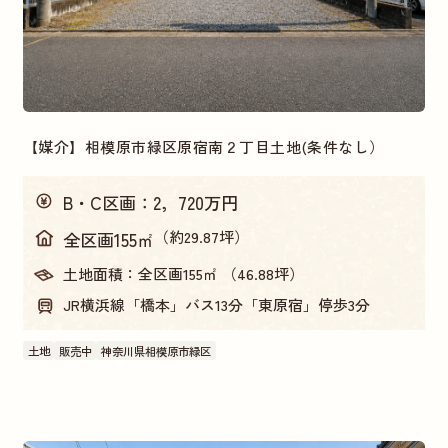
【媒介】相模原市緑区原宿南２丁目土地(条件なし）
B・C区画：2，720万円
（約29.87坪）
全区画155㎡
土地面積：
全区画155㎡ （46.88坪）
JR横浜線「橋本」バス13分「東原宿」停歩3分
土地
販売中
神奈川県相模原市緑区