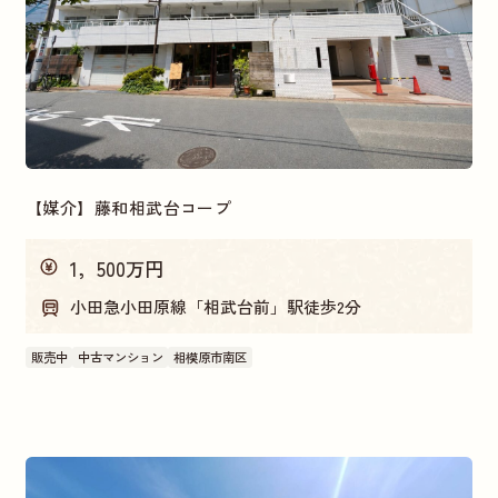
価格帯
～1，000万円
5，000～5，500万円
1,500〜2,500万円
2,500〜3,500万円
【媒介】藤和相武台コープ
売主物件
1，500万円
仲介手数料不要
売主
小田急小田原線「相武台前」駅徒歩2分
販売中
中古マンション
相模原市南区