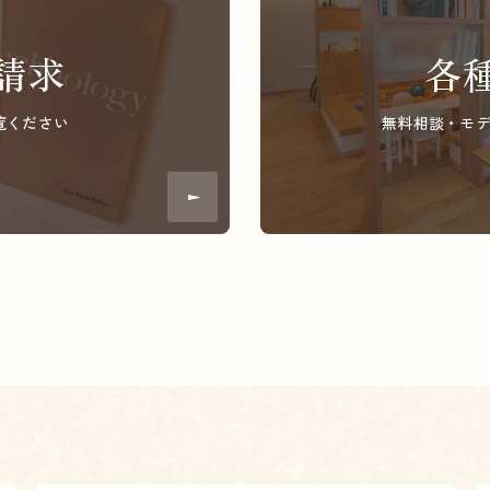
請求
各
覧ください
無料相談・モ