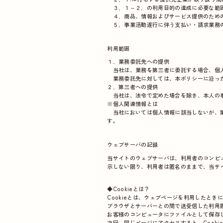
３．１～２．の利用目的の達成に必要な範
４．商品、情報およびサービス提供のための
５．事業活動遂行に伴う支払い・請求業務
利用範囲
１．業務委託先への提供
当社は、業務を第三者に委託する場合、個人
業務委託先に対しては、本ポリシーに沿っ
２．第三者への提供
当社は、法令で定めた場合を除き、本人の事
※個人関連情報とは
当社においては個人情報に該当しないが、第三
す。
ウェブサーバの記録
当サイトのウェブサーバは、利用者のコンピ
示しない限り、利用者は匿名のままで、当サ
◆Cookieとは？
Cookieとは、ウェブページを利用したとき
ブラウザとサーバーとの間で送受信した利用
お客様のコンピュータにファイルとして保存
次回、同じページにアクセスすると、Cook