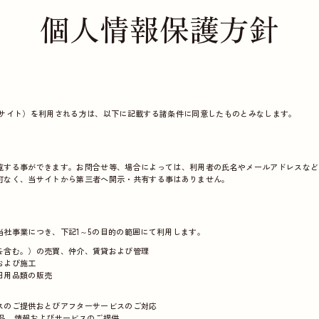
個人情報保護方針
jp」（以下、当サイト）を利用される方は、以下に記載する諸条件に同意したものとみなします。
覧する事ができます。お問合せ等、場合によっては、利用者の氏名やメールアドレスなど
可なく、当サイトから第三者へ開示・共有する事はありません。
社事業につき、下記1～5の目的の範囲にて利用します。
を含む。）の売買、仲介、賃貸および管理
および施工
日用品類の販売
のご提供おとびアフターサービスのご対応
品、情報およびサービスのご提供