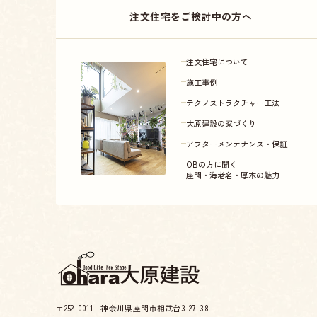
注文住宅をご検討中の方へ
注文住宅について
施工事例
テクノストラクチャー工法
大原建設の家づくり
アフターメンテナンス・保証
OBの方に聞く
座間・海老名・厚木の魅力
〒252-0011 神奈川県座間市相武台3-27-38