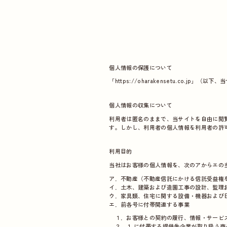
個人情報の保護について
「https://oharakensetu.co.
個人情報の収集について
利用者は匿名のままで、当サイトを自由に閲
す。しかし、利用者の個人情報を利用者の許
利用目的
当社はお客様の個人情報を、次のアからエの当
ア．不動産（不動産信託にかける信託受益権
イ．土木、建築および造園工事の設計、監理
ウ．家具類、住宅に関する設備・機器および
エ．前各号に付帯関連する事業
１．お客様との契約の履行、情報・サービス
２．１.に付帯する提供先企業が取り扱う商