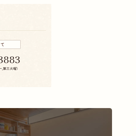
いて
3883
第一,第三火曜）