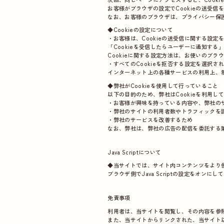
お客様がブラウザの設定でCookieの送受信
なお、お客様のブラウザは、プライバシー保護
◆Cookieの設定について
・お客様は、Cookieの送受信に関する設定を
「Cookieを受信したらユーザーに通知す
Cookieに関する設定方法は、お使いのブ
・すべてのCookieを拒否する設定を選択
インターネット上の各種サービスの利用上、
◆弊社がCookieを使用して行っていること
以下の目的のため、弊社はCookieを利用し
・お客様が興味を持っている内容や、弊社の
・弊社のサイトの利用者数やトラフィックを
・弊社のサービスを改善するため
なお、弊社は、弊社の広告の配信を委託する第
Java Scriptについて
◆当サイトでは、サイト内コンテンツをより便利
ブラウザ側でJava Scriptの設定をオン
免責事項
利用者は、当サイトを閲覧し、その内容を参
また、当サイトからリンクされた、当サイト