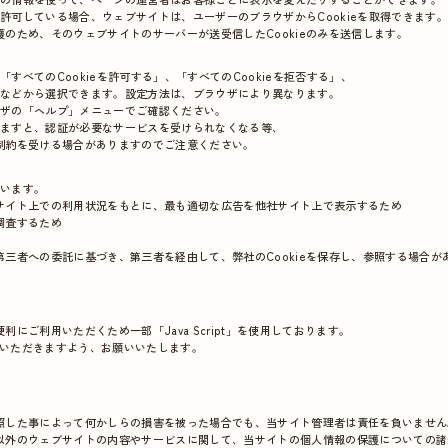
を許可している場合、ウェブサイトは、ユーザーのブラウザからCookieを取得できます。
のため、そのウェブサイトのサーバーが送受信したCookieのみを送信します。
「すべてのCookieを許可する」、「すべてのCookieを拒否する」、
る」などから選択できます。設定方法は、ブラウザにより異なります。
ラウザの「ヘルプ」メニューでご確認ください。
されますと、認証が必要なサービスを受けられなくなる等、
制約を受ける場合がありますのでご注意ください。
ています。
サイト上での利用状況をもとに、最も適切な広告を他社サイト上で表示するため
調査するため
三者への委託に基づき、第三者を経由して、弊社のCookieを保存し、参照する場合が
にご利用いただくため一部「Java Script」を使用しております。
にしていただきますよう、お願いいたします。
照した事によって何かしらの損害を被った場合でも、当サイト管理者は責任を負いません
以外のウェブサイトの内容やサービスに関して、当サイトの個人情報の保護についての諸