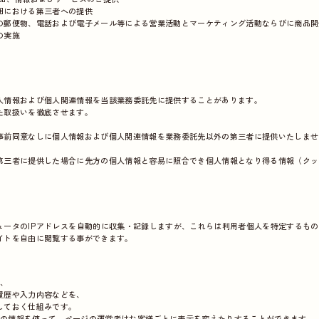
囲における第三者への提供
郵便物、電話および電子メール等による営業活動とマーケティング活動ならびに商品開
の実施
情報および個人関連情報を当該業務委託先に提供することがあります。
た取扱いを徹底させます。
前同意なしに個人情報および個人関連情報を業務委託先以外の第三者に提供いたしませ
者に提供した場合に先方の個人情報と容易に照合でき個人情報となり得る情報（クッキー
ュータのIPアドレスを自動的に収集・記録しますが、これらは利用者個人を特定するも
イトを自由に閲覧する事ができます。
に、
履歴や入力内容などを、
しておく仕組みです。
ieの情報を使って、ページの運営者はお客様ごとに表示を変えたりすることができます。