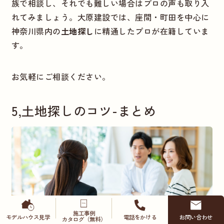
族で相談し、それでも難しい場合はプロの声も取り入
れてみましょう。大原建設では、座間・町田を中心に
神奈川県内の
土地探し
に精通したプロが在籍していま
す。
お気軽にご相談ください。
5,土地探しのコツ-まとめ
施工事例
モデルハウス
見学
電話をかける
お問い合わせ
カタログ（無料）