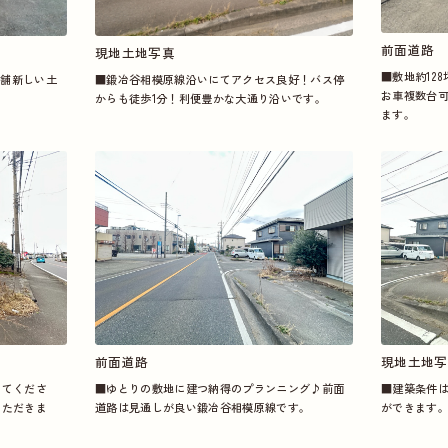
前面道路
現地土地写真
■敷地
約12
■鍛冶谷相模原線沿いにてアクセス良好！バス停
店舗新しい土
お車複数台
からも徒歩1分！利便豊かな大通り沿いです。
ます。
前面道路
現地土地写
してくださ
■ゆとりの敷地に建つ納得のプランニング♪前面
■建築条件
いただきま
道路は見通しが良い鍛冶谷相模原線です。
ができます