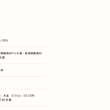
%/80%
東側幅員約11ｍ公道・東南側幅員約
公道
物有
談
 木造 67.90㎡（20.53坪）
07年5月築