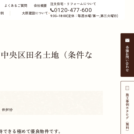
注文住宅・リフォームについて
よくあるご質問
会社概要
0120-477-600
事例
大原建設について
(定休：毎週水曜/第一,第三火曜日)
9:30~18:00
各種
市中央区田名土地（条件な
お問い合わせ
施工事例
カタログ（無料）
」停歩1分
待できる極めて
優良物件
です。