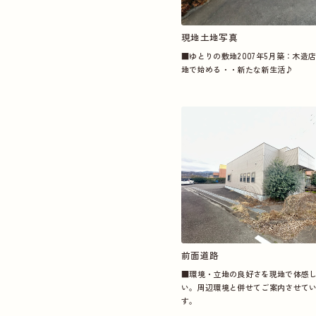
現地土地写真
■ゆとりの敷地2007年5月築：木造
地で始める・・新たな新生活♪
前面道路
■
環境・立地の良好さを現地で体感
い。
周辺環境と併せてご案内させて
す。