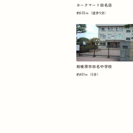
ヨークマート田名店
約605ｍ（徒歩9分）
相模原市田名中学校
約451ｍ（6分）