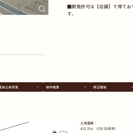
■開発許可は【店舗】で得てお
す。
現地土地写真
物件概要
周辺環境
土地面積：
423.31㎡ （128.05坪坪）