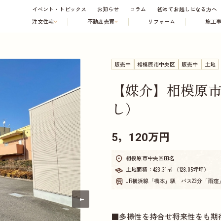
イベント・トピックス
お知らせ
コラム
初めてお越しになる方へ
注文住宅
不動産売買
リフォーム
施工
販売中
相模原市中央区
販売中
土地
【媒介】相模原
し）
5，120万円
相模原市中央区田名
土地面積：
423.31㎡ （128.05坪坪）
JR横浜線「橋本」駅 バス23分「雨窪
■多様性を持合せ将来性をも期