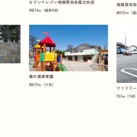
セブンイレブン相模原田名堀之内店
相模原市田
約574ｍ（徒歩8分）
約392ｍ（徒
桑の実保育園
約679ｍ（９分）
ファミリー
783ｍ（9分