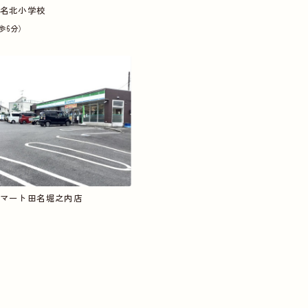
名北小学校
歩6分）
マート田名堀之内店
）