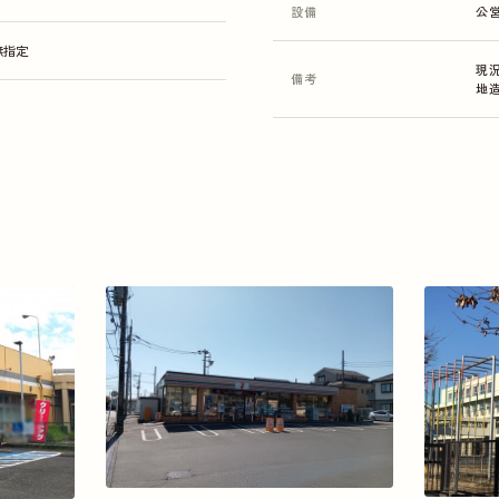
設備
公
無指定
現
備考
地