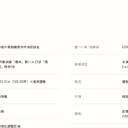
神奈川県相模原市中央区田名
建ぺい率/容積率
50
JR横浜線「橋本」駅バス23分「雨
北
接道状況
窪」停歩1分
5ｍ
23.31㎡（128.05坪）※実測面積
現況
建
所有権
引渡
相
宅地
店舗
建物
20
市街化調整区域