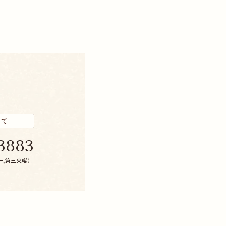
いて
3883
第一,第三火曜）