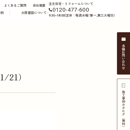
注文住宅・リフォームについて
よくあるご質問
会社概要
0120-477-600
事例
大原建設について
(定休：毎週水曜/第一,第三火曜日)
9:30~18:00
各種
お問い合わせ
/21）
施工事例
カタログ（無料）