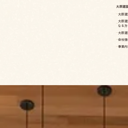
大原建
大原建
大原建
なる方
大原建
会社情
事業内