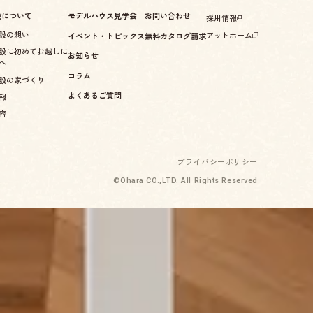
設について
モデルハウス見学会
お問い合わせ
採用情報
設の想い
アットホーム
イベント・トピックス
無料カタログ請求
設に初めてお越しに
お知らせ
へ
コラム
設の家づくり
よくあるご質問
報
容
プライバシーポリシー
©Ohara CO.,LTD. All Rights Reserved