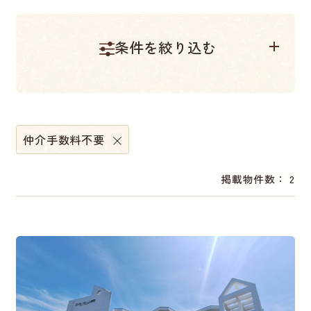
条件を絞り込む
物件種別
仲介手数料不要
販売中
中古一戸建て
中古マンション
土地
掲載物件数： 2
エリア別
相模原市南区
神奈川県小田原市
相模原市中央区
神奈川県相模原市緑区
横浜市港南区
神奈川県中郡
神奈川県大和市