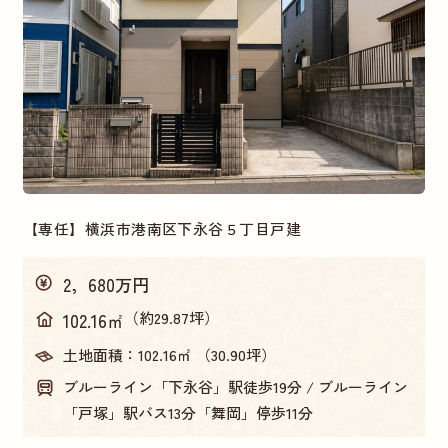
価格帯
～1，000万円
5，000～5，500万円
1,500〜2,500万円
2,500〜3,500万円
売主物件
【専任】横浜市港南区下永谷５丁目戸建
仲介手数料不要
売主
2，680万円
（約29.87坪）
102.16㎡
土地面積：
102.16㎡ （30.90坪）
ブルーライン「下永谷」駅徒歩19分 / ブルーライン
「戸塚」駅バス13分「舞岡」停歩11分