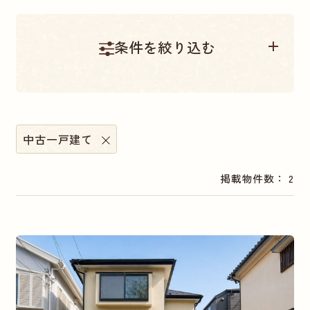
条件を絞り込む
物件種別
中古一戸建て
販売中
中古一戸建て
中古マンション
土地
掲載物件数： 2
エリア別
相模原市南区
神奈川県小田原市
相模原市中央区
神奈川県相模原市緑区
横浜市港南区
神奈川県中郡
神奈川県大和市