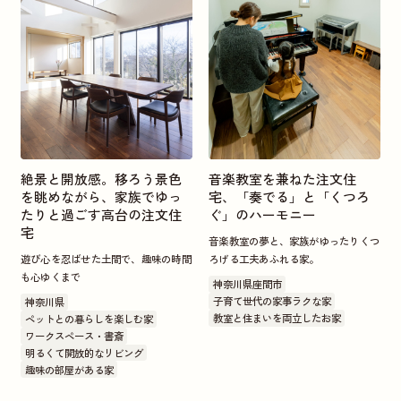
絶景と開放感。移ろう景色
音楽教室を兼ねた注文住
を眺めながら、家族でゆっ
宅、「奏でる」と「くつろ
たりと過ごす高台の注文住
ぐ」のハーモニー
宅
音楽教室の夢と、家族がゆったりくつ
遊び心を忍ばせた土間で、趣味の時間
ろげる工夫あふれる家。
も心ゆくまで
神奈川県座間市
子育て世代の家事ラクな家
神奈川県
教室と住まいを両立したお家
ペットとの暮らしを楽しむ家
ワークスペース・書斎
明るくて開放的なリビング
趣味の部屋がある家