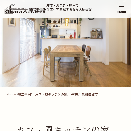
座間・海老名・厚木で
注文住宅を建てるなら大原建設
menu
ホーム
施工事例
「カフェ風キッチンの家」-神奈川県相模原市
「カフェ風キッチンの家」-