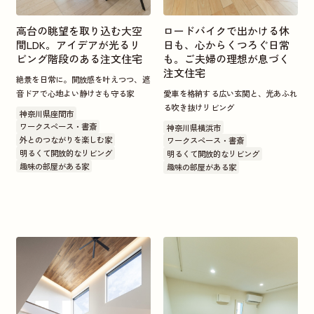
高台の眺望を取り込む大空
ロードバイクで出かける休
間LDK。アイデアが光るリ
日も、心からくつろぐ日常
ビング階段のある注文住宅
も。ご夫婦の理想が息づく
注文住宅
絶景を日常に。開放感を叶えつつ、遮
音ドアで心地よい静けさも守る家
愛車を格納する広い玄関と、光あふれ
る吹き抜けリビング
神奈川県座間市
ワークスペース・書斎
神奈川県横浜市
外とのつながりを楽しむ家
ワークスペース・書斎
明るくて開放的なリビング
明るくて開放的なリビング
趣味の部屋がある家
趣味の部屋がある家