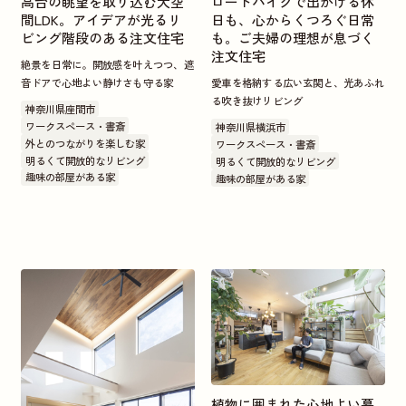
高台の眺望を取り込む大空
ロードバイクで出かける休
間LDK。アイデアが光るリ
日も、心からくつろぐ日常
ビング階段のある注文住宅
も。ご夫婦の理想が息づく
注文住宅
絶景を日常に。開放感を叶えつつ、遮
音ドアで心地よい静けさも守る家
愛車を格納する広い玄関と、光あふれ
る吹き抜けリビング
神奈川県座間市
ワークスペース・書斎
神奈川県横浜市
外とのつながりを楽しむ家
ワークスペース・書斎
明るくて開放的なリビング
明るくて開放的なリビング
趣味の部屋がある家
趣味の部屋がある家
植物に囲まれた心地よい暮