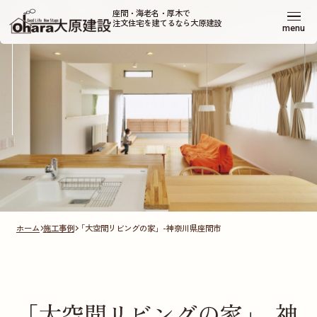
座間・海老名・厚木で
注文住宅を建てるなら大原建設
menu
ホーム
施工事例
「大空間リビングの家」-神奈川県座間市
「大空間リビングの家」-神