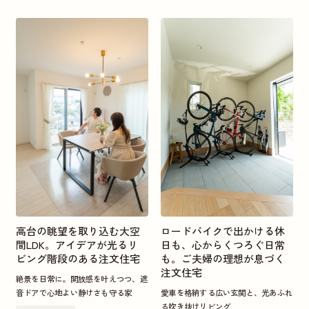
高台の眺望を取り込む大空
ロードバイクで出かける休
間LDK。アイデアが光るリ
日も、心からくつろぐ日常
ビング階段のある注文住宅
も。ご夫婦の理想が息づく
注文住宅
絶景を日常に。開放感を叶えつつ、遮
音ドアで心地よい静けさも守る家
愛車を格納する広い玄関と、光あふれ
る吹き抜けリビング