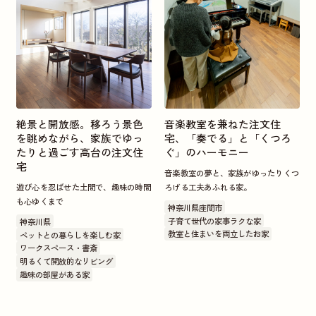
絶景と開放感。移ろう景色
音楽教室を兼ねた注文住
を眺めながら、家族でゆっ
宅、「奏でる」と「くつろ
たりと過ごす高台の注文住
ぐ」のハーモニー
宅
音楽教室の夢と、家族がゆったりくつ
遊び心を忍ばせた土間で、趣味の時間
ろげる工夫あふれる家。
も心ゆくまで
神奈川県座間市
子育て世代の家事ラクな家
神奈川県
教室と住まいを両立したお家
ペットとの暮らしを楽しむ家
ワークスペース・書斎
明るくて開放的なリビング
趣味の部屋がある家