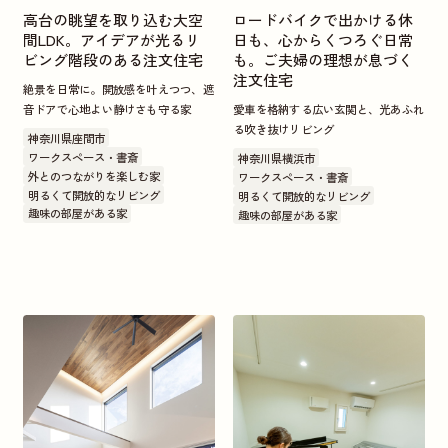
高台の眺望を取り込む大空
ロードバイクで出かける休
間LDK。アイデアが光るリ
日も、心からくつろぐ日常
ビング階段のある注文住宅
も。ご夫婦の理想が息づく
注文住宅
絶景を日常に。開放感を叶えつつ、遮
音ドアで心地よい静けさも守る家
愛車を格納する広い玄関と、光あふれ
る吹き抜けリビング
神奈川県座間市
ワークスペース・書斎
神奈川県横浜市
外とのつながりを楽しむ家
ワークスペース・書斎
明るくて開放的なリビング
明るくて開放的なリビング
趣味の部屋がある家
趣味の部屋がある家