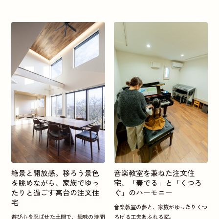
絶景と開放感。移ろう景色
音楽教室を兼ねた注文住
を眺めながら、家族でゆっ
宅、「奏でる」と「くつろ
たりと過ごす高台の注文住
ぐ」のハーモニー
宅
音楽教室の夢と、家族がゆったりくつ
遊び心を忍ばせた土間で、趣味の時間
ろげる工夫あふれる家。