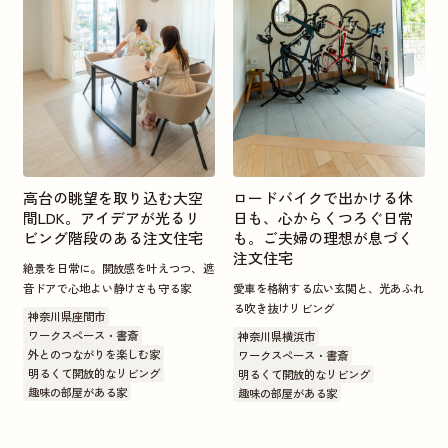
高台の眺望を取り込む大空
ロードバイクで出かける休
間LDK。アイデアが光るリ
日も、心からくつろぐ日常
ビング階段のある注文住宅
も。ご夫婦の理想が息づく
注文住宅
絶景を日常に。開放感を叶えつつ、遮
音ドアで心地よい静けさも守る家
愛車を格納する広い玄関と、光あふれ
る吹き抜けリビング
神奈川県座間市
ワークスペース・書斎
神奈川県横浜市
外とのつながりを楽しむ家
ワークスペース・書斎
明るくて開放的なリビング
明るくて開放的なリビング
趣味の部屋がある家
趣味の部屋がある家